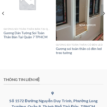
GƯƠNG SOI TOÀN THÂN BÁN TẠI QUẬN 7 TPHCM
Gương Dán Tường Soi Toàn
Thân Bán Tại Quận 7 TPHCM
GƯƠNG SOI TOÀN THÂN CÓ ĐÈN LED
Gương soi toàn thân có đèn led
treo tường
THÔNG TIN LIÊN HỆ
Số 1572 Đường Nguyễn Duy Trinh, Phường Long
Trường, Quận 9, Thành Phố Thủ Đức, TPHCM