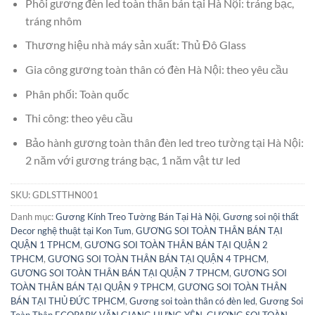
Phôi gương đèn led toàn thân bán tại Hà Nội: tráng bạc,
tráng nhôm
Thương hiệu nhà máy sản xuất: Thủ Đô Glass
Gia công gương toàn thân có đèn Hà Nội: theo yêu cầu
Phân phối: Toàn quốc
Thi công: theo yêu cầu
Bảo hành gương toàn thân đèn led treo tường tại Hà Nội:
2 năm với gương tráng bạc, 1 năm vật tư led
SKU:
GDLSTTHN001
Danh mục:
Gương Kính Treo Tường Bán Tại Hà Nội
,
Gương soi nội thất
Decor nghệ thuật tại Kon Tum
,
GƯƠNG SOI TOÀN THÂN BÁN TẠI
QUẬN 1 TPHCM
,
GƯƠNG SOI TOÀN THÂN BÁN TẠI QUẬN 2
TPHCM
,
GƯƠNG SOI TOÀN THÂN BÁN TẠI QUẬN 4 TPHCM
,
GƯƠNG SOI TOÀN THÂN BÁN TẠI QUẬN 7 TPHCM
,
GƯƠNG SOI
TOÀN THÂN BÁN TẠI QUẬN 9 TPHCM
,
GƯƠNG SOI TOÀN THÂN
BÁN TẠI THỦ ĐỨC TPHCM
,
Gương soi toàn thân có đèn led
,
Gương Soi
Toàn Thân ECOPARK VĂN GIANG HƯNG YÊN
,
GƯƠNG SOI TOÀN