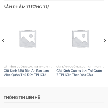
SẢN PHẨM TƯƠNG TỰ
CẮT KÍNH CƯỜNG LỰC TẠI TPHCM THEO YÊU CẦU
CẮT KÍNH CƯỜNG LỰC TẠI TPHCM THEO YÊU CẦU
Cắt Kính Mặt Bàn Ăn Bàn Làm
Cắt Kính Cường Lực Tại Quận
Việc Quận Thủ Đức TPHCM
7 TPHCM Theo Yêu Cầu
THÔNG TIN LIÊN HỆ