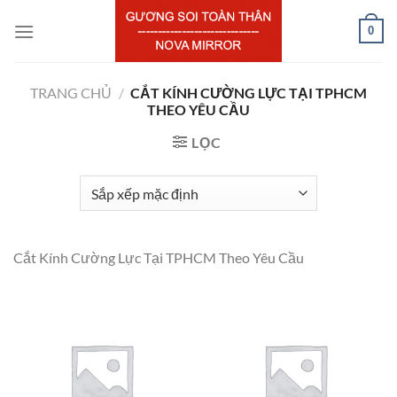
Chuyển
0
đến
nội
dung
TRANG CHỦ
/
CẮT KÍNH CƯỜNG LỰC TẠI TPHCM
THEO YÊU CẦU
LỌC
Cắt Kính Cường Lực Tại TPHCM Theo Yêu Cầu