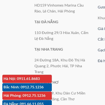
HD159 Vinhomes Marina Cầu
Gươ
Rào, Lê Chân, Hải Phòng
Khu
TẠI ĐÀ NẴNG
Giá 
110 Đường 29/3 Hòa Xuân, Cẩm
Lệ Đà Nẵng
Cắt 
TẠI NHA TRANG
Gạc
24 Đường 18A, Khu Đô Thị Hà
Đá 
Quang 2, Phước Hải, TP Nha
Trang
Hà Nội: 0911.61.8683
TẠI CẦN THƠ
Bắc Ninh: 0912.75.1236
Đường số 9, Khu Dân Cư Miền
Hải Phòng: 0912.75.1236
Nam, Cái Răng, Cần Thơ
Đà Nẵng: 091.66.11.055