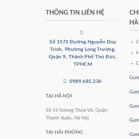
THÔNG TIN LIÊN HỆ
CH
HÀ
C
Số 1572 Đường Nguyễn Duy
Trinh, Phường Long Trường,
H
Quận 9, Thành Phố Thủ Đức,
C
TPHCM
Gươ
0989.685.236
Gươ
TẠI HÀ NỘI
Gươ
Số 15 Vương Thừa Vũ, Quận
Thanh Xuân, Hà Nội
Gươ
TẠI HẢI PHÒNG
Gươ