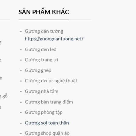
SẢN PHẨM KHÁC
Gương dán tường
https://guongdantuong.net/
g
Gương đèn led
g
Gương trang trí
Gương ghép
èn
Gương decor nghệ thuật
Gương nhà tắm
g gỗ
Gương bàn trang điểm
g
Gương phòng tập
Gương soi toàn thân
Gương shop quần áo