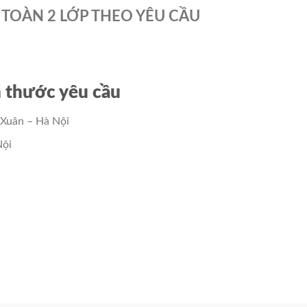
N TOÀN 2 LỚP THEO YÊU CẦU
ch thước yêu cầu
 Xuân – Hà Nội
Nội