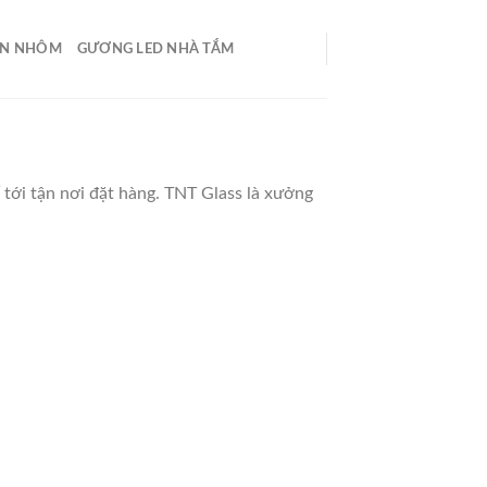
ỀN NHÔM
GƯƠNG LED NHÀ TẮM
ể tới tận nơi đặt hàng. TNT Glass là xưởng