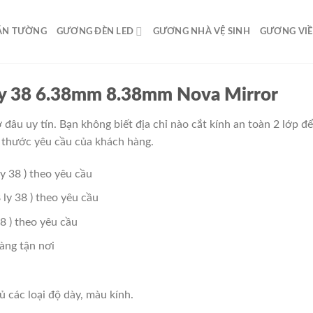
ÁN TƯỜNG
GƯƠNG ĐÈN LED
GƯƠNG NHÀ VỆ SINH
GƯƠNG VI
 ly 38 6.38mm 8.38mm Nova Mirror
 đâu uy tín. Bạn không biết địa chỉ nào cắt kính an toàn 2 lớp đ
ch thước yêu cầu của khách hàng.
38 ) theo yêu cầu
y 38 ) theo yêu cầu
 ) theo yêu cầu
àng tận nơi
ủ các loại độ dày, màu kính.