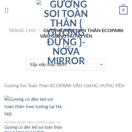
Chuyển
0
đến
nội
dung
TRANG CHỦ
/
GƯƠNG SOI TOÀN THÂN ECOPARK
VĂN GIANG HƯNG YÊN
LỌC
Gương Soi Toàn Thân ECOPARK VĂN GIANG HƯNG YÊN
GƯƠNG KÍNH TREO TƯỜNG BÁN TẠI HÀ NỘI
Gương có đèn led soi toàn thân