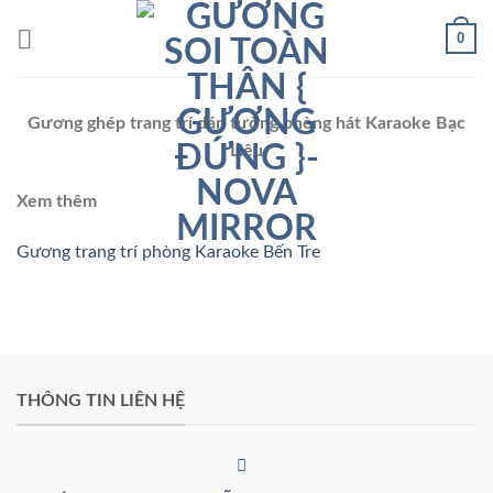
Chuyển
0
đến
nội
dung
Gương ghép trang trí dán tường phòng hát Karaoke Bạc
Liêu
Xem thêm
Gương trang trí phòng Karaoke Bến Tre
THÔNG TIN LIÊN HỆ